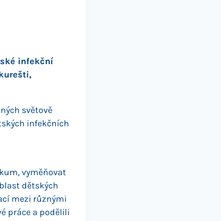
tské infekční
kurešti,
ených světově
tských infekčních
zkum, vyměňovat
oblast dětských
rací mezi různými
vé práce a podělili