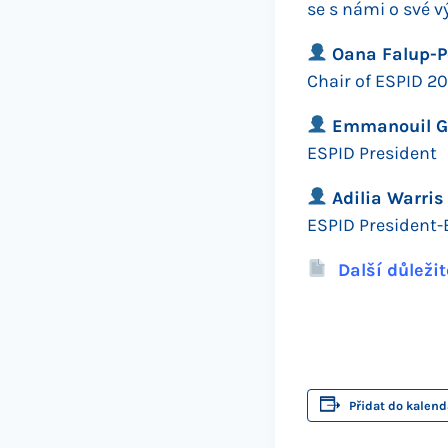
se s námi o své 
Oana Falup-P
Chair of ESPID 2
Emmanouil G
ESPID President
Adilia Warris
ESPID President-
Další důleži
Přidat do kalend