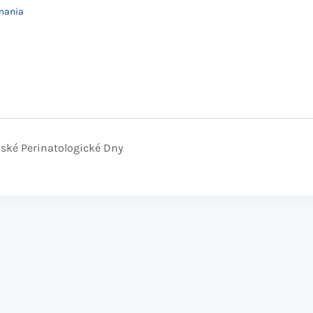
mania
zské Perinatologické Dny