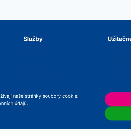
Služby
Užitečn
Guidelines
Společnos
Odborné Akce
Podpora k
Vzdělávání
Podpůrná 
Odborné časopisy
Legislativ
Praktické Nástroje
RSV
ívají naše stránky soubory cookie.
obních údajů.