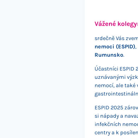
Vážené kolegy
srdečně Vás zvem
nemoci (ESPID)
,
Rumunsko
.
Účastníci ESPID 
uznávanými výzku
nemocí, ale také 
gastrointestináln
ESPID 2025 záro
si nápady a navaz
infekčních nemoc
centry a k posílen