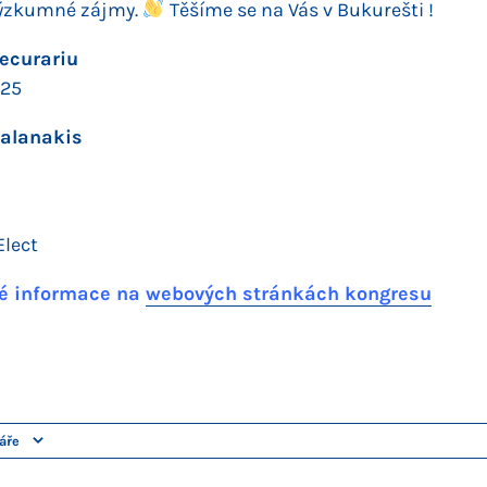
výzkumné zájmy.
Těšíme se na Vás v Bukurešti !
ecurariu
025
alanakis
Elect
té informace na
webových stránkách kongresu
áře