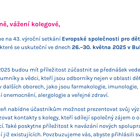
ně, vážení kolegové,
e na 43. výroční setkání
Evropské společnosti pro dě
 které se uskuteční ve dnech
26.–30. května 2025 v Bu
2025 budou mít příležitost zúčastnit se přednášek ved
mníky a vědci, kteří jsou odborníky nejen v oblasti dě
v dalších oborech, jako jsou farmakologie, imunologie,
í onemocnění, alergologie a veřejné zdraví.
veň nabídne účastníkům možnost prezentovat svůj vý
ovat kontakty s kolegy, kteří sdílejí společný zájem o 
í. Také poskytne příležitost k navázání nových spolup
í již existujících. Povzbuzujeme vás, abyste přihlásili s