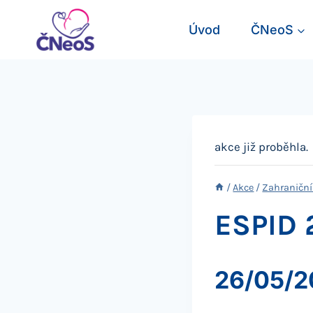
Přeskočit
na
Úvod
ČNeoS
obsah
akce již proběhla.
/
Akce
/
Zahraniční
ESPID 
26/05/2