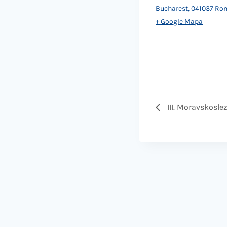
Bucharest
,
041037
Ro
+ Google Mapa
III. Moravskosle