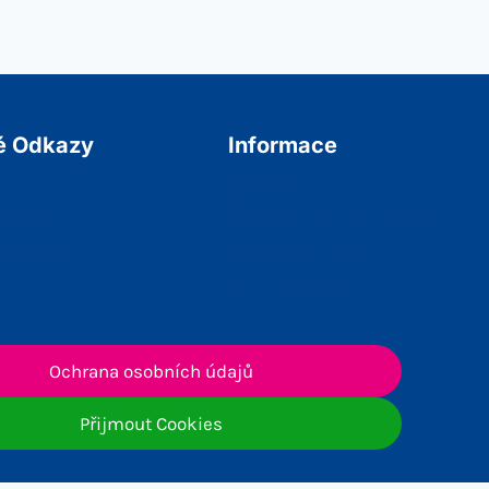
é Odkazy
Informace
t
Kontakt
ojení
Ochrana osobních údajů
sdružení
Podmínky Služeb
a
Archiv článků
Ochrana osobních údajů
Přijmout Cookies