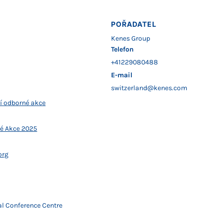
POŘADATEL
Kenes Group
Telefon
+41229080488
E-mail
switzerland@kenes.com
í odborné akce
é Akce 2025
org
al Conference Centre