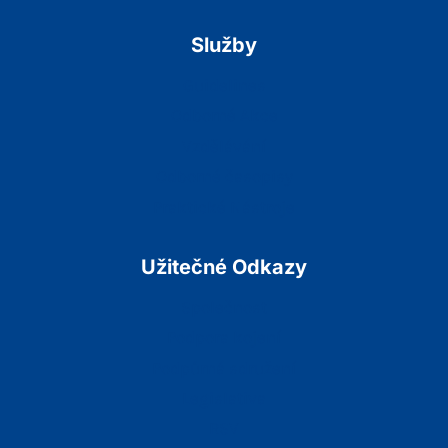
Služby
Guidelines
Odborné Akce
Vzdělávání
Odborné časopisy
Praktické Nástroje
Užitečné Odkazy
Společnost
Podpora kojení
Podpůrná sdružení
Legislativa
RSV