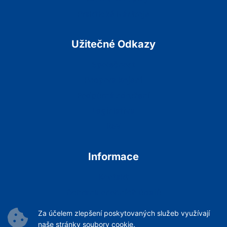
Praktické Nástroje
Užitečné Odkazy
Společnost
Podpora kojení
Podpůrná sdružení
Legislativa
RSV
Informace
Kontakt
Ochrana osobních údajů
Podmínky Služeb
Za účelem zlepšení poskytovaných služeb využívají
Archiv článků
naše stránky soubory cookie.