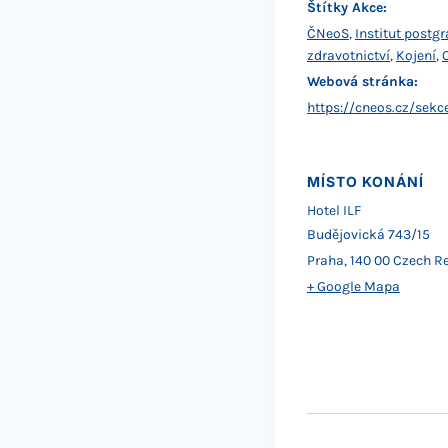
Štítky Akce:
ČNeoS
,
Institut postg
zdravotnictví
,
Kojení
,
Webová stránka:
https://cneos.cz/sekc
MÍSTO KONÁNÍ
Hotel ILF
Budějovická 743/15
Praha
,
140 00
Czech Re
+ Google Mapa