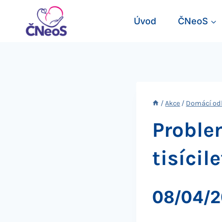
Přeskočit
na
Úvod
ČNeoS
obsah
/
Akce
/
Domácí od
Proble
tisícil
08/04/