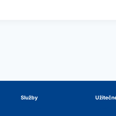
Služby
Užitečn
Guidelines
Společnos
Odborné Akce
Podpora k