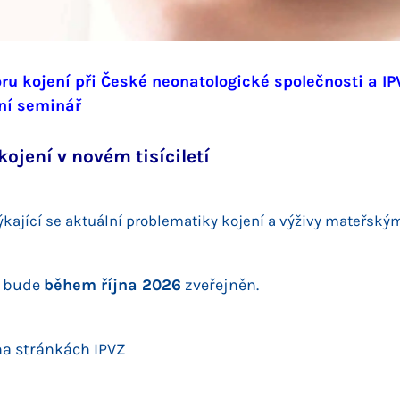
ru kojení při České neonatologické společnosti a I
ní seminář
ojení v novém tisíciletí
ýkající se aktuální problematiky kojení a výživy mateřsk
m bude
během října 2026
zveřejněn.
na stránkách IPVZ