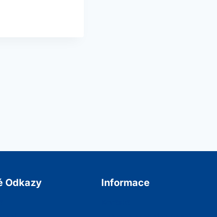
é Odkazy
Informace
t
Kontakt
ojení
Ochrana osobních údajů