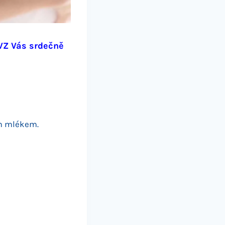
PVZ Vás srdečně
ým mlékem.