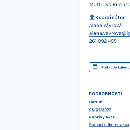
MUDr. Iva Buriano
Koordinátor
Alena Vávrová
alena.vavrova@ip
261 092 455
Přidat do kalend
PODROBNOSTI
Datum:
08/04/2027
Rubriky Akce:
Domácí odborné akce