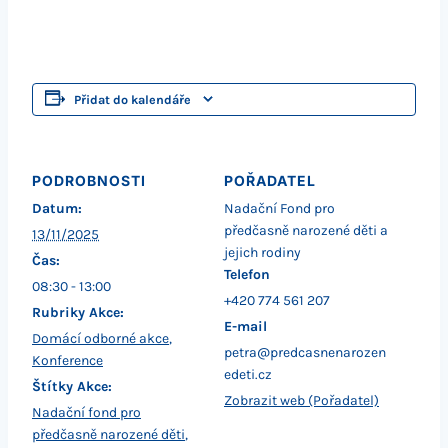
Přidat do kalendáře
PODROBNOSTI
POŘADATEL
Datum:
Nadační Fond pro
předčasně narozené děti a
13/11/2025
jejich rodiny
Čas:
Telefon
08:30 - 13:00
+420 774 561 207
Rubriky Akce:
E-mail
Domácí odborné akce
,
petra@predcasnenarozen
Konference
edeti.cz
Štítky Akce:
Zobrazit web (Pořadatel)
Nadační fond pro
předčasně narozené děti
,