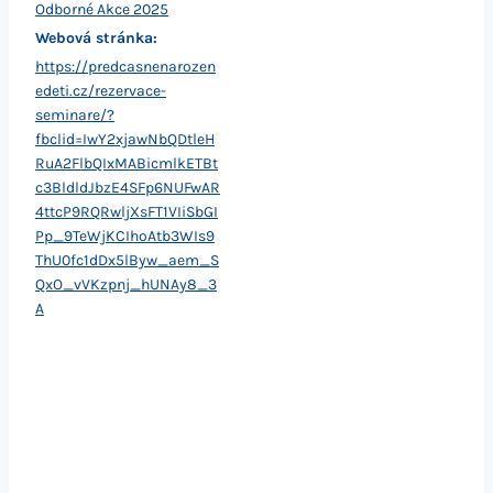
Odborné Akce 2025
Webová stránka:
https://predcasnenarozen
edeti.cz/rezervace-
seminare/?
fbclid=IwY2xjawNbQDtleH
RuA2FlbQIxMABicmlkETBt
c3BldldJbzE4SFp6NUFwAR
4ttcP9RQRwljXsFT1VIiSbGI
Pp_9TeWjKCIhoAtb3WIs9
ThU0fc1dDx5lByw_aem_S
QxO_vVKzpnj_hUNAy8_3
A