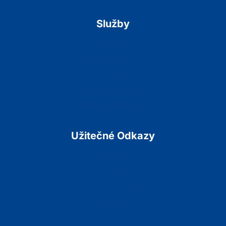
Služby
Guidelines
Odborné Akce
Vzdělávání
Odborné časopisy
Praktické Nástroje
Užitečné Odkazy
Společnost
Podpora kojení
Podpůrná sdružení
Legislativa
RSV