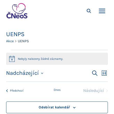
Přeskočit
na
obsah
UENPS
Akce
UENPS
Akce
Nebyly nalezeny žádné záznamy.
Notice
Navig
Nadcházející
Na
Hledat
Sezna
Vyberte
pro
pro
datum.
Dnes
Následující
zob
Akce
Předchozí
hledán
Akce
Ak
a
Odebírat kalendář
zobra