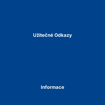
Vzdělávání
Odborné časopisy
Praktické Nástroje
Užitečné Odkazy
Společnost
Podpora kojení
Podpůrná sdružení
Legislativa
RSV
Informace
Kontakt
Ochrana osobních údajů