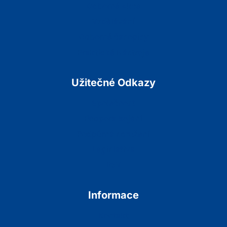
Odborné Akce
Vzdělávání
Odborné časopisy
Praktické Nástroje
Užitečné Odkazy
Společnost
Podpora kojení
Podpůrná sdružení
Legislativa
RSV
Informace
Kontakt