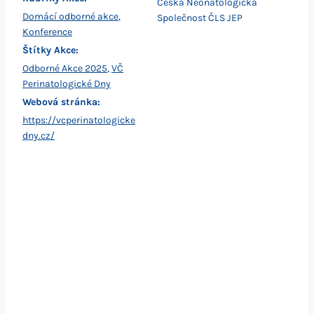
Česká Neonatologická
Domácí odborné akce
,
Společnost ČLS JEP
Konference
Štítky Akce:
Odborné Akce 2025
,
VČ
Perinatologické Dny
Webová stránka:
https://vcperinatologicke
dny.cz/