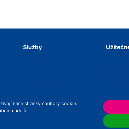
Služby
Užitečn
Guidelines
Společnos
Odborné Akce
Podpora k
Vzdělávání
Podpůrná 
Odborné časopisy
Legislativ
Praktické Nástroje
RSV
ívají naše stránky soubory cookie.
obních údajů.