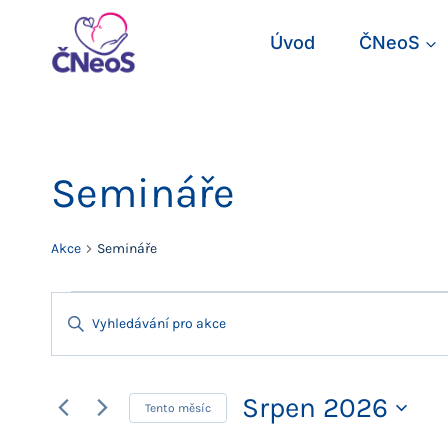
Přeskočit
na
Úvod
ČNeoS
obsah
Semináře
Akce
Semináře
Akce
Navigace
Enter
Keyword.
pro
Search
for
Srpen 2026
hledání
Tento měsíc
Akce
Vyberte