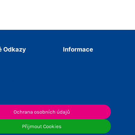
é Odkazy
Informace
t
Kontakt
ojení
Ochrana osobních údajů
sdružení
Podmínky Služeb
a
Archiv článků
Ochrana osobních údajů
Přijmout Cookies