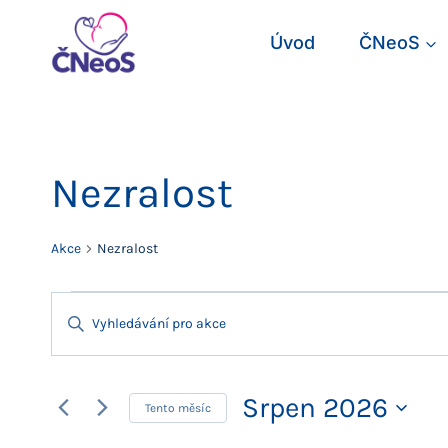
Přeskočit
na
Úvod
ČNeoS
obsah
Nezralost
Akce
Nezralost
Akce
Navigace
Enter
Keyword.
pro
Search
for
Srpen 2026
hledání
Tento měsíc
Akce
Vyberte