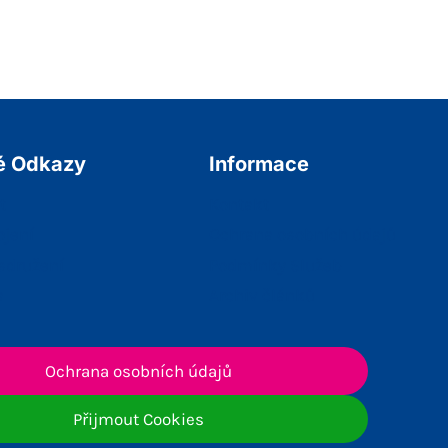
é Odkazy
Informace
t
Kontakt
ojení
Ochrana osobních údajů
sdružení
Podmínky Služeb
a
Archiv článků
Ochrana osobních údajů
Přijmout Cookies