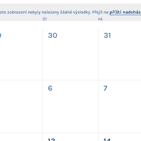
toto zobrazení nebyly nalezeny žádné výsledky. Přejít na
příští nadcház
Notice
DA
ČT
ČTVRTEK
PÁ
PÁTEK
kce
akce
akce
9
30
31
),
(0),
(0),
kce
akce
akce
6
7
),
(0),
(0),
kce
akce
akce