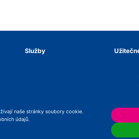
Služby
Užitečn
Guidelines
Společnos
Odborné Akce
Podpora k
Vzdělávání
Podpůrná 
Odborné časopisy
Legislativ
Praktické Nástroje
RSV
ívají naše stránky soubory cookie.
obních údajů.