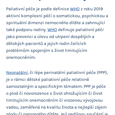
Paliativní péče je podle definice
WHO
z roku 2019
aktivní komplexní péčí o somatickou, psychickou a
spirituální dimenzi nemocného dítěte a zahrnující
také podporu rodiny.
WHO
definuje paliativní péči
jako prevenci a úlevu od utrpení dospělých a
dětských pacientů a jejich rodin čelících
problémům spojeným s život limitujícím
onemocněním.
Neonatální
, či lépe perinatální paliativní péče (PPP),
je v rámci dětské paliativní péče relativně
samostatným a specifickým tématem. PPP je péče
o plod či novorozence s život ohrožujícím či život
limitujícím onemocněním či vrozenou vývojovou
vadou, zaměřená na kvalitu života a nejlepší zájem
plodu či narozeného dítěte. Její nedílnou součástí je