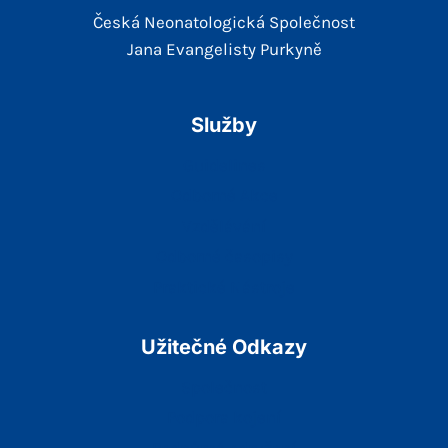
Česká Neonatologická Společnost
Jana Evangelisty Purkyně
Služby
Guidelines
Odborné Akce
Vzdělávání
Odborné časopisy
Praktické Nástroje
Užitečné Odkazy
Společnost
Podpora kojení
Podpůrná sdružení