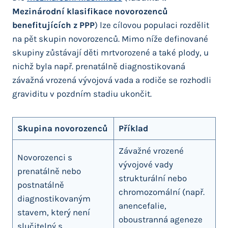
Mezinárodní klasifikace novorozenců
benefitujících z PPP
) lze cílovou populaci rozdělit
na pět skupin novorozenců. Mimo níže definované
skupiny zůstávají děti mrtvorozené a také plody, u
nichž byla např. prenatálně diagnostikovaná
závažná vrozená vývojová vada a rodiče se rozhodli
graviditu v pozdním stadiu ukončit.
Skupina novorozenců
Příklad
Závažné vrozené
Novorozenci s
vývojové vady
prenatálně nebo
strukturální nebo
postnatálně
chromozomální (např.
diagnostikovaným
anencefalie,
stavem, který není
oboustranná ageneze
slučitelný s