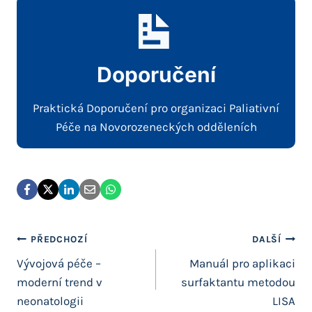
Doporučení
Praktická Doporučení pro organizaci Paliativní
Péče na Novorozeneckých odděleních
Navigace
PŘEDCHOZÍ
DALŠÍ
Vývojová péče –
Manuál pro aplikaci
pro
moderní trend v
surfaktantu metodou
příspěvek
neonatologii
LISA