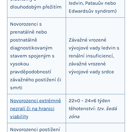
ledvin, Patauův nebo
dlouhodobým přežitím
Edwardsův syndrom)
Novorozenci s
prenatálně nebo
postnatálně
Závažné vrozené
diagnostikovaným
vývojové vady ledvin s
stavem spojeným s
renální insuficiencí,
vysokou
závažné vrozené
pravděpodobností
vývojové vady srdce
závažného postižení či
smrti
Novorozenci extrémně
22+0 – 24+6 týden
nezralí či na hranici
těhotenství:
tzv. šedá
viability
zóna
Novorozenci postižení