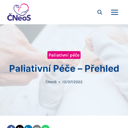
Přeskočit
na
obsah
Paliativní péče
Paliativní Péče – Přehled
ČNeoS
13/07/2022