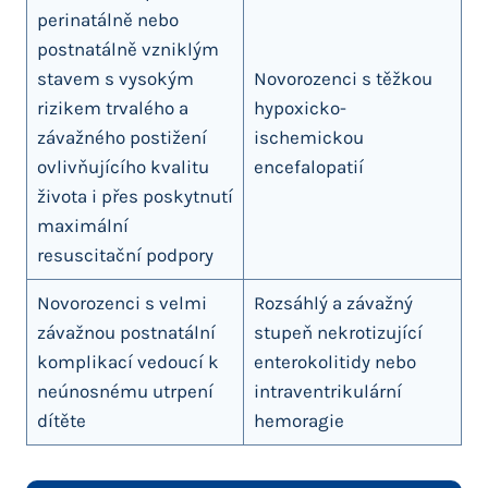
perinatálně nebo
postnatálně vzniklým
stavem s vysokým
Novorozenci s těžkou
rizikem trvalého a
hypoxicko-
závažného postižení
ischemickou
ovlivňujícího kvalitu
encefalopatií
života i přes poskytnutí
maximální
resuscitační podpory
Novorozenci s velmi
Rozsáhlý a závažný
závažnou postnatální
stupeň nekrotizující
komplikací vedoucí k
enterokolitidy nebo
neúnosnému utrpení
intraventrikulární
dítěte
hemoragie