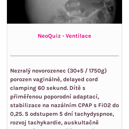
NeoQuiz - Ventilace
Nezralý novorozenec (30+5 / 1750g)
porozen vaginálně, delayed cord
clamping 60 sekund. Dítě s
přiměřenou poporodní adaptací,
stabilizace na nazálním CPAP s FiO2 do
0,25. S odstupem 5 dní tachydyspnoe,
rozvoj tachykardie, auskultačně