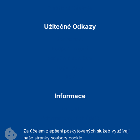
Praktické Nástroje
Užitečné Odkazy
Společnost
Podpora kojení
Podpůrná sdružení
Legislativa
RSV
Informace
Kontakt
Ochrana osobních údajů
Podmínky Služeb
Za účelem zlepšení poskytovaných služeb využívají
Archiv článků
naše stránky soubory cookie.