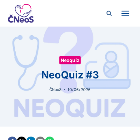
Přeskočit
na
obsah
Neoquiz
NeoQuiz #3
ČNeoS
10/06/2026