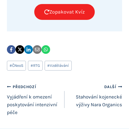
Zopakovat Kvíz
Štítky
#
ČNeoS
#
RTG
#
Vzdělávání
příspěvků:
Navigace
PŘEDCHOZÍ
DALŠÍ
Vyjádření k omezení
Stahování kojenecké
pro
poskytování intenzivní
výživy Nara Organics
příspěvek
péče