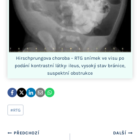
Hirschprungova choroba – RTG snímek ve visu po
podání kontrastní látky: ileus, vysoký stav bránice,
suspektní obstrukce
Štítky
#
RTG
příspěvků:
Navigace
PŘEDCHOZÍ
DALŠÍ