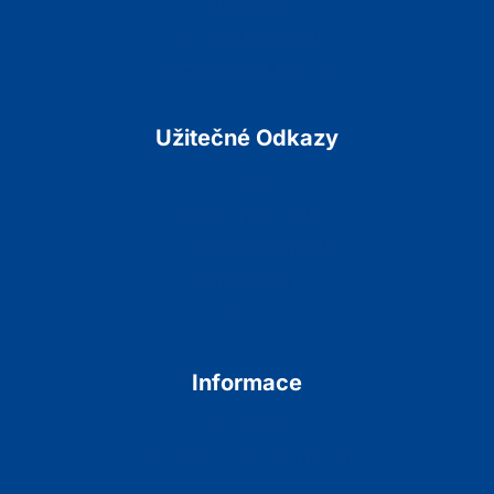
Vzdělávání
Odborné časopisy
Praktické Nástroje
Užitečné Odkazy
Společnost
Podpora kojení
Podpůrná sdružení
Legislativa
RSV
Informace
Kontakt
Ochrana osobních údajů
Podmínky Služeb