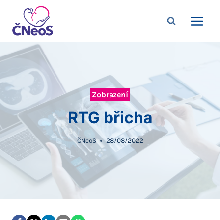
Přeskočit
na
obsah
Zobrazení
RTG břicha
ČNeoS
28/08/2022